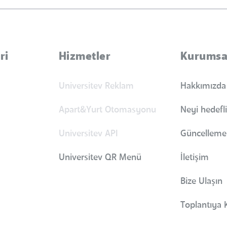
ri
Hizmetler
Kurumsa
Universitev Reklam
Hakkımızda
Apart&Yurt Otomasyonu
Neyi hedefl
Universitev API
Güncellemel
Universitev QR Menü
İletişim
Bize Ulaşın
Toplantıya K