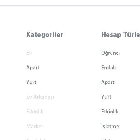
Kategoriler
Hesap Türle
Ev
Öğrenci
Apart
Emlak
Yurt
Apart
Ev Arkadaşı
Yurt
Etkinlik
Etkinlik
Market
İşletme