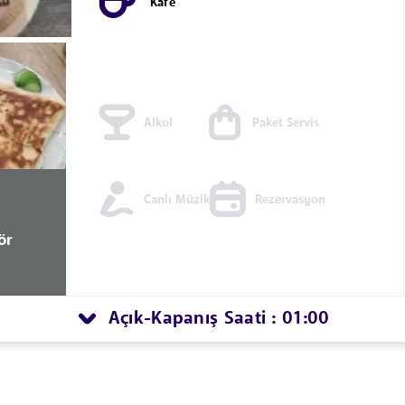
Kafe
Alkol
Paket Servis
Canlı Müzik
Rezervasyon
ör
Açık
Kapanış Saati : 01:00
-