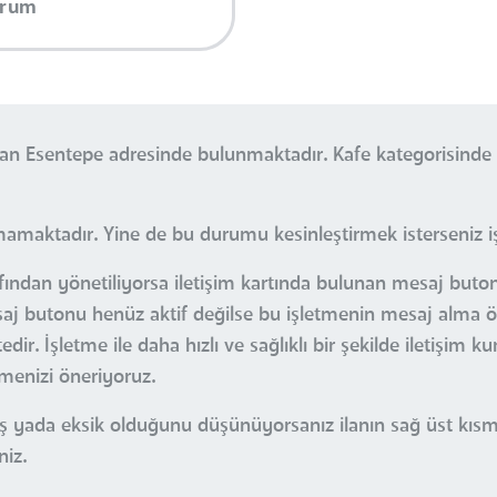
orum
divan Esentepe adresinde bulunmaktadır. Kafe kategorisind
mamaktadır. Yine de bu durumu kesinleştirmek isterseniz işl
fından yönetiliyorsa iletişim kartında bulunan mesaj butonu 
esaj butonu henüz aktif değilse bu işletmenin mesaj alma öz
r. İşletme ile daha hızlı ve sağlıklı bir şekilde iletişim k
çmenizi öneriyoruz.
nlış yada eksik olduğunu düşünüyorsanız ilanın sağ üst kı
niz.