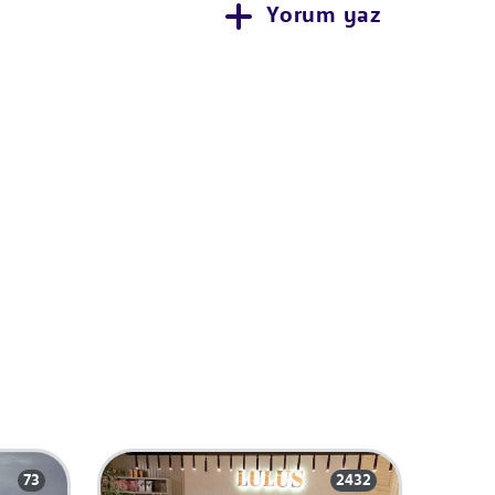
Yorum yaz
73
2432