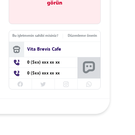
görün
Bu işletmenin sahibi misiniz?
Düzenleme önerin
Vita Brevis Cafe
0 (5xx) xxx xx xx
0 (5xx) xxx xx xx