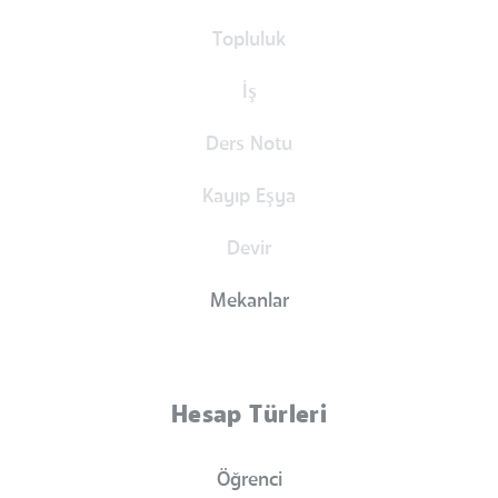
Topluluk
İş
Ders Notu
Kayıp Eşya
Devir
Mekanlar
Hesap Türleri
Öğrenci