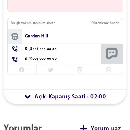
Bu işletmenin sahibi misiniz?
Düzenleme önerin
Garden Hill
0 (5xx) xxx xx xx
0 (5xx) xxx xx xx
Açık
Kapanış Saati : 02:00
-
Yorumlar
Yorum yaz