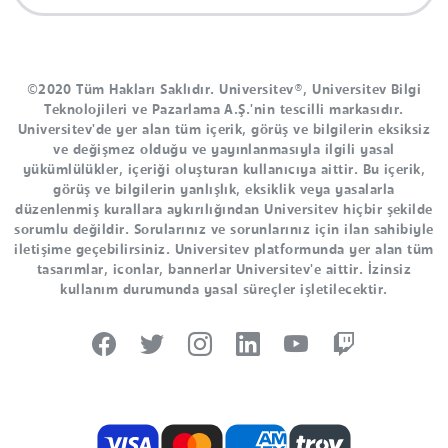
©2020 Tüm Hakları Saklıdır. Universitev®, Universitev Bilgi
Teknolojileri ve Pazarlama A.Ş.'nin tescilli markasıdır.
Universitev'de yer alan tüm içerik, görüş ve bilgilerin eksiksiz
ve değişmez olduğu ve yayınlanmasıyla ilgili yasal
yükümlülükler, içeriği oluşturan kullanıcıya aittir. Bu içerik,
görüş ve bilgilerin yanlışlık, eksiklik veya yasalarla
düzenlenmiş kurallara aykırılığından Universitev hiçbir şekilde
sorumlu değildir. Sorularınız ve sorunlarınız için ilan sahibiyle
iletişime geçebilirsiniz. Universitev platformunda yer alan tüm
tasarımlar, iconlar, bannerlar Universitev'e aittir. İzinsiz
kullanım durumunda yasal süreçler işletilecektir.