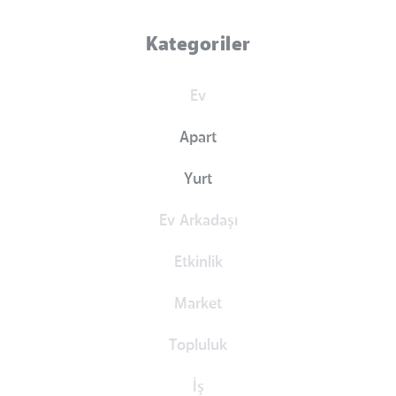
Kategoriler
Ev
Apart
Yurt
Ev Arkadaşı
Etkinlik
Market
Topluluk
İş