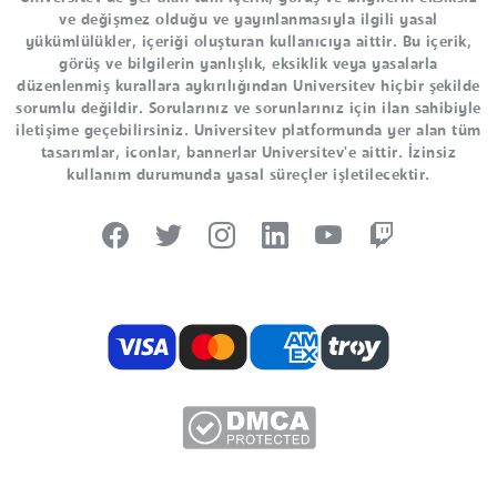
ve değişmez olduğu ve yayınlanmasıyla ilgili yasal
yükümlülükler, içeriği oluşturan kullanıcıya aittir. Bu içerik,
görüş ve bilgilerin yanlışlık, eksiklik veya yasalarla
düzenlenmiş kurallara aykırılığından Universitev hiçbir şekilde
sorumlu değildir. Sorularınız ve sorunlarınız için ilan sahibiyle
iletişime geçebilirsiniz. Universitev platformunda yer alan tüm
tasarımlar, iconlar, bannerlar Universitev'e aittir. İzinsiz
kullanım durumunda yasal süreçler işletilecektir.