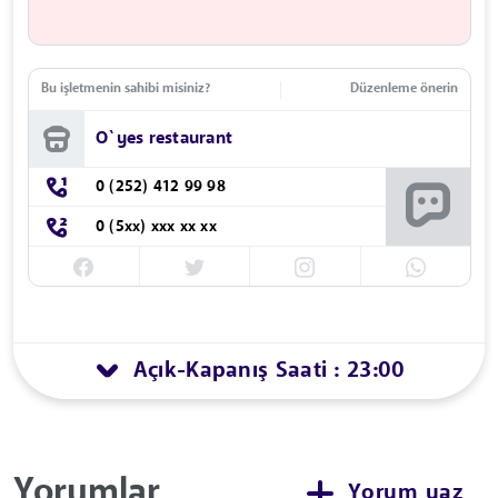
Bu işletmenin sahibi misiniz?
Düzenleme önerin
O`yes restaurant
0 (252) 412 99 98
0 (5xx) xxx xx xx
Açık
Kapanış Saati : 23:00
-
Yorumlar
Yorum yaz