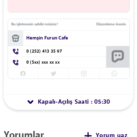
Bu işletmenin sahibi misiniz?
Düzenleme önerin
Hemşin Furun Cafe
0 (252) 413 35 97
0 (5xx) xxx xx xx
Kapalı
Açılış Saati : 05:30
-
Yorumlar
Yorum yaz