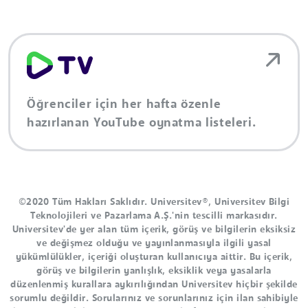
Öğrenciler için her hafta özenle
hazırlanan YouTube oynatma listeleri.
©2020 Tüm Hakları Saklıdır. Universitev®, Universitev Bilgi
Teknolojileri ve Pazarlama A.Ş.'nin tescilli markasıdır.
Universitev'de yer alan tüm içerik, görüş ve bilgilerin eksiksiz
ve değişmez olduğu ve yayınlanmasıyla ilgili yasal
yükümlülükler, içeriği oluşturan kullanıcıya aittir. Bu içerik,
görüş ve bilgilerin yanlışlık, eksiklik veya yasalarla
düzenlenmiş kurallara aykırılığından Universitev hiçbir şekilde
sorumlu değildir. Sorularınız ve sorunlarınız için ilan sahibiyle