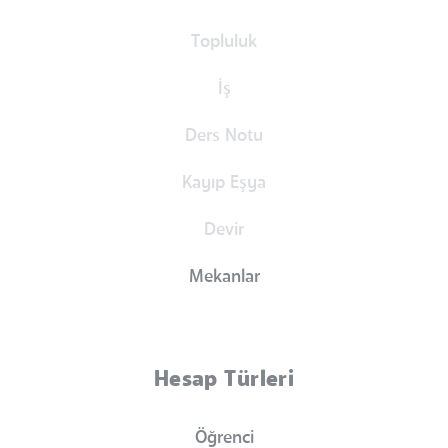
Topluluk
İş
Ders Notu
Kayıp Eşya
Devir
Mekanlar
Hesap Türleri
Öğrenci