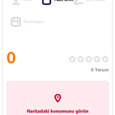
Alkol
Paket Servis
Canlı Müzik
Rezervasyon
0
0
Yorum
Haritadaki konumunu görün