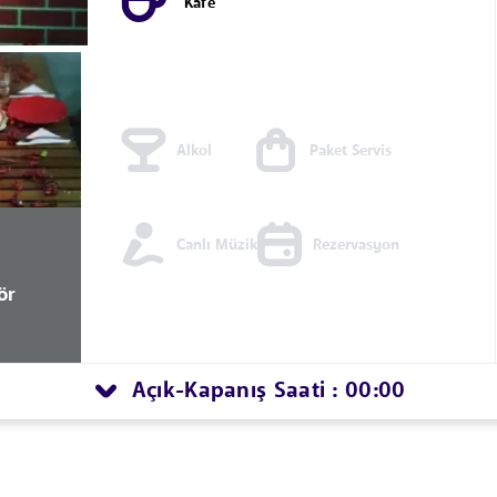
Kafe
Alkol
Paket Servis
Canlı Müzik
Rezervasyon
ör
Açık
Kapanış Saati : 00:00
-