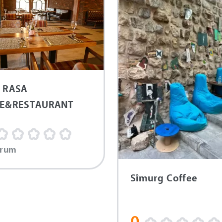
 RASA
FE&RESTAURANT
orum
Sîmurg Coffee