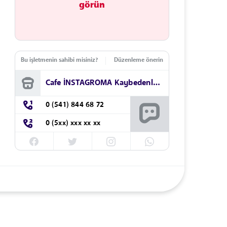
görün
Bu işletmenin sahibi misiniz?
Düzenleme önerin
Cafe İNSTAGROMA Kaybedenler Kulübü
0 (541) 844 68 72
0 (5xx) xxx xx xx