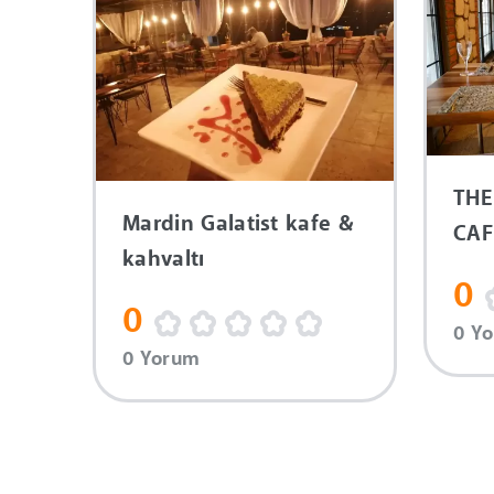
THE
Mardin Galatist kafe &
CA
kahvaltı
0
0
0 Y
0 Yorum