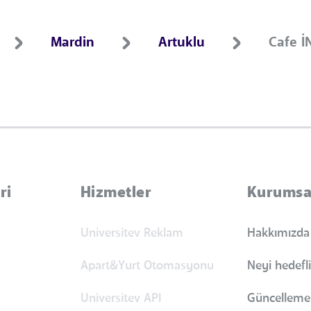
Mardin
Artuklu
Cafe 
ri
Hizmetler
Kurumsa
Universitev Reklam
Hakkımızda
Apart&Yurt Otomasyonu
Neyi hedefl
Universitev API
Güncellemel