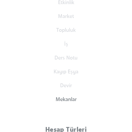
Etkinlik
Market
Topluluk
İş
Ders Notu
Kayıp Eşya
Devir
Mekanlar
Hesap Türleri