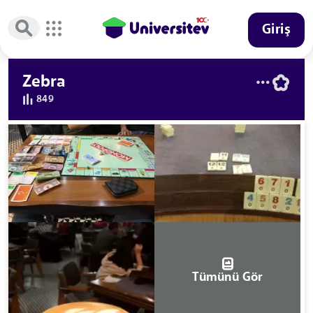
Giriş
Zebra
849
Tümünü Gör