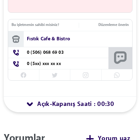
Bu işletmenin sahibi misiniz?
Düzenleme önerin
Fıstık Cafe & Bistro
0 (506) 068 69 03
0 (5xx) xxx xx xx
Açık
Kapanış Saati : 00:30
-
Yorumlar
Yorum yaz