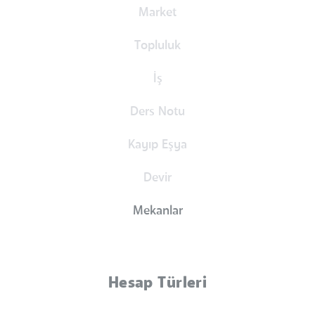
Market
Topluluk
İş
Ders Notu
Kayıp Eşya
Devir
Mekanlar
Hesap Türleri