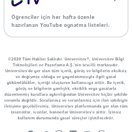
Öğrenciler için her hafta özenle
hazırlanan YouTube oynatma listeleri.
©2020 Tüm Hakları Saklıdır. Universitev®, Universitev Bilgi
Teknolojileri ve Pazarlama A.Ş.'nin tescilli markasıdır.
Universitev'de yer alan tüm içerik, görüş ve bilgilerin eksiksiz
ve değişmez olduğu ve yayınlanmasıyla ilgili yasal
yükümlülükler, içeriği oluşturan kullanıcıya aittir. Bu içerik,
görüş ve bilgilerin yanlışlık, eksiklik veya yasalarla
düzenlenmiş kurallara aykırılığından Universitev hiçbir şekilde
sorumlu değildir. Sorularınız ve sorunlarınız için ilan sahibiyle
iletişime geçebilirsiniz. Universitev platformunda yer alan tüm
tasarımlar, iconlar, bannerlar Universitev'e aittir. İzinsiz
kullanım durumunda yasal süreçler işletilecektir.