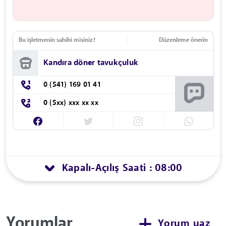
Bu işletmenin sahibi misiniz?
Düzenleme önerin
Kandıra döner tavukçuluk
0 (541) 169 01 41
0 (5xx) xxx xx xx
Kapalı
Açılış Saati : 08:00
-
Yorumlar
Yorum yaz