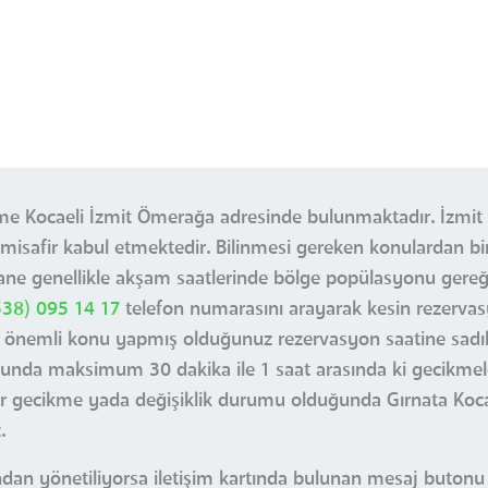
tme Kocaeli İzmit Ömerağa adresinde bulunmaktadır. İzmit
 misafir kabul etmektedir. Bilinmesi gereken konulardan bir 
hane genellikle akşam saatlerinde bölge popülasyonu gere
538) 095 14 17
telefon numarasını arayarak kesin rezerva
 önemli konu yapmış olduğunuz rezervasyon saatine sadık k
unda maksimum 30 dakika ile 1 saat arasında ki gecikmele
r gecikme yada değişiklik durumu olduğunda Gırnata Kocae
.
ndan yönetiliyorsa iletişim kartında bulunan mesaj butonu i