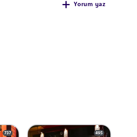
Yorum yaz
737
495