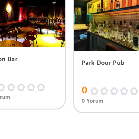
on Bar
Park Door Pub
0
orum
0 Yorum