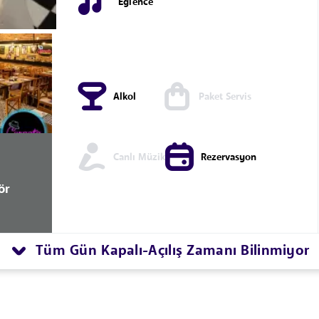
Eğlence
Alkol
Paket Servis
Canlı Müzik
Rezervasyon
ör
Tüm Gün Kapalı
Açılış Zamanı Bilinmiyor
-