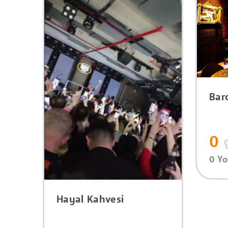
Bar
0
0 Y
Hayal Kahvesi