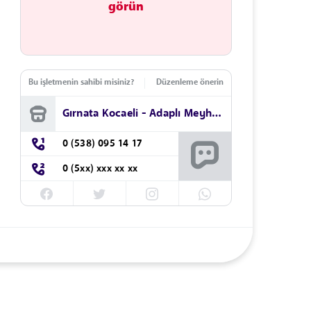
görün
Bu işletmenin sahibi misiniz?
Düzenleme önerin
Gırnata Kocaeli - Adaplı Meyhane
0 (538) 095 14 17
0 (5xx) xxx xx xx