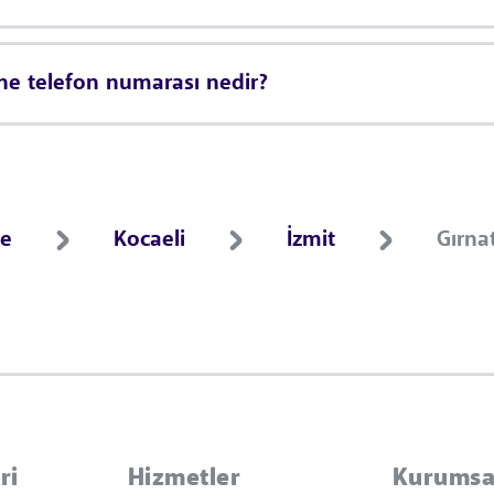
ne telefon numarası nedir?
ce
Kocaeli
İzmit
Gırna
ri
Hizmetler
Kurumsa