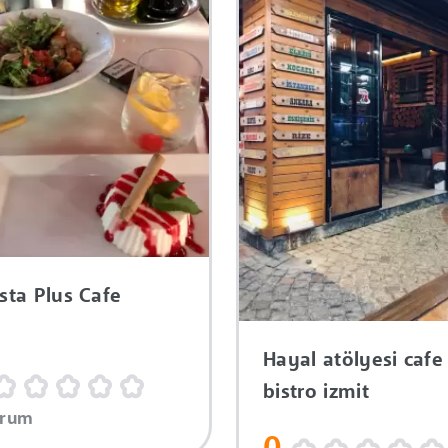
ista Plus Cafe
Hayal atölyesi cafe
bistro izmit
orum