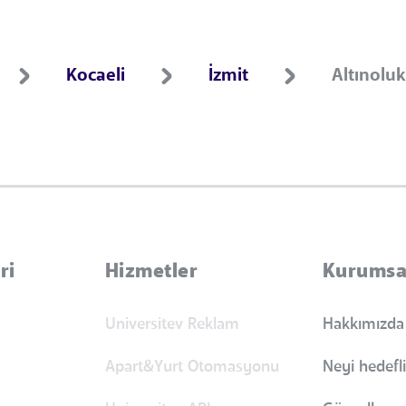
Kocaeli
İzmit
Altınolu
ri
Hizmetler
Kurumsa
Universitev Reklam
Hakkımızda
Apart&Yurt Otomasyonu
Neyi hedefl