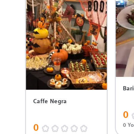
Bar
Caffe Negra
0
0 Y
0