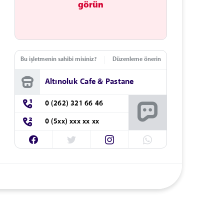
görün
Bu işletmenin sahibi misiniz?
Düzenleme önerin
Altınoluk Cafe & Pastane
0 (262) 321 66 46
0 (5xx) xxx xx xx