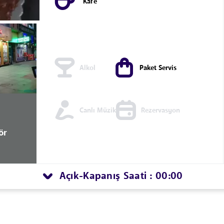
Kafe
Alkol
Paket Servis
Canlı Müzik
Rezervasyon
ör
Açık
Kapanış Saati : 00:00
-