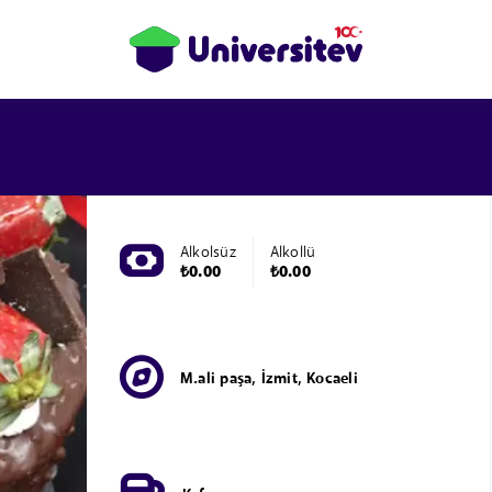
Alkolsüz
Alkollü
₺0.00
₺0.00
M.ali paşa, İzmit, Kocaeli