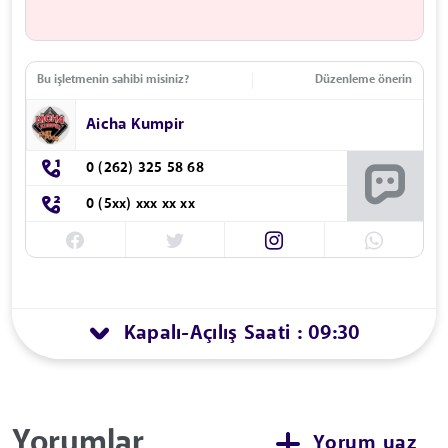
Bu işletmenin sahibi misiniz?
Düzenleme önerin
Aicha Kumpir
0 (262) 325 58 68
0 (5xx) xxx xx xx
Kapalı
Açılış Saati : 09:30
-
Yorumlar
Yorum yaz