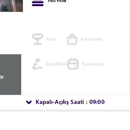
Fast Food
Alkol
Paket Servis
Canlı Müzik
Rezervasyon
ör
Kapalı
Açılış Saati : 09:00
-