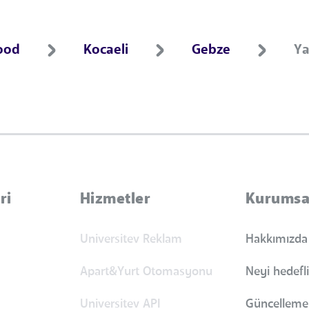
ood
Kocaeli
Gebze
Ya
ri
Hizmetler
Kurumsa
Universitev Reklam
Hakkımızda
Apart&Yurt Otomasyonu
Neyi hedefl
Universitev API
Güncellemel