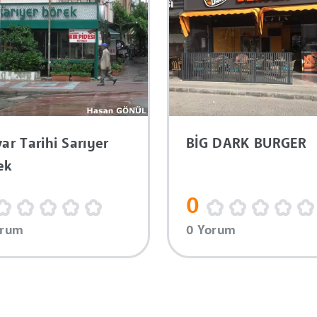
ar Tarihi Sarıyer
BİG DARK BURGER
ek
0
orum
0 Yorum