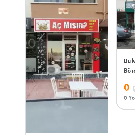
Bulv
Bör
0
0 Y