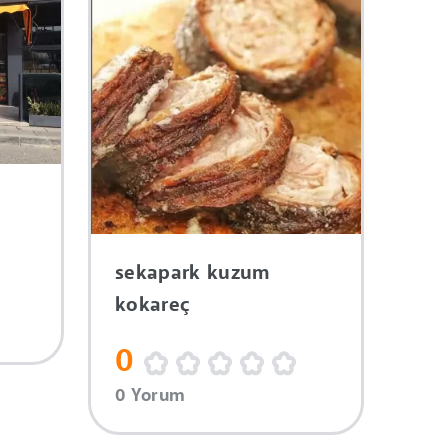
sekapark kuzum
kokareç
0
0 Yorum