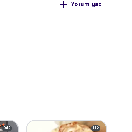
Yorum yaz
945
112