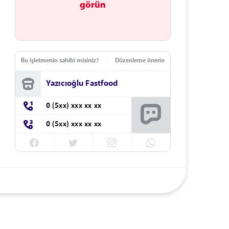
görün
Bu işletmenin sahibi misiniz?
Düzenleme önerin
Yazıcıoğlu Fastfood
0 (5xx) xxx xx xx
0 (5xx) xxx xx xx