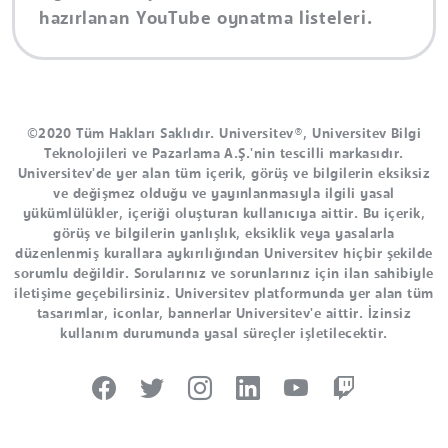
hazırlanan YouTube oynatma listeleri.
©2020 Tüm Hakları Saklıdır. Universitev®, Universitev Bilgi
Teknolojileri ve Pazarlama A.Ş.'nin tescilli markasıdır.
Universitev'de yer alan tüm içerik, görüş ve bilgilerin eksiksiz
ve değişmez olduğu ve yayınlanmasıyla ilgili yasal
yükümlülükler, içeriği oluşturan kullanıcıya aittir. Bu içerik,
görüş ve bilgilerin yanlışlık, eksiklik veya yasalarla
düzenlenmiş kurallara aykırılığından Universitev hiçbir şekilde
sorumlu değildir. Sorularınız ve sorunlarınız için ilan sahibiyle
iletişime geçebilirsiniz. Universitev platformunda yer alan tüm
tasarımlar, iconlar, bannerlar Universitev'e aittir. İzinsiz
kullanım durumunda yasal süreçler işletilecektir.