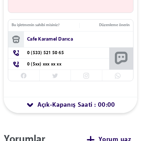
Bu işletmenin sahibi misiniz?
Düzenleme önerin
Cafe Karamel Darıca
0 (533) 521 50 65
0 (5xx) xxx xx xx
Açık
Kapanış Saati : 00:00
-
Yorumlar
Yorum yaz