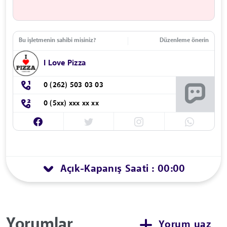
Bu işletmenin sahibi misiniz?
Düzenleme önerin
I Love Pizza
0 (262) 503 03 03
0 (5xx) xxx xx xx
Açık
Kapanış Saati : 00:00
-
Yorumlar
Yorum yaz