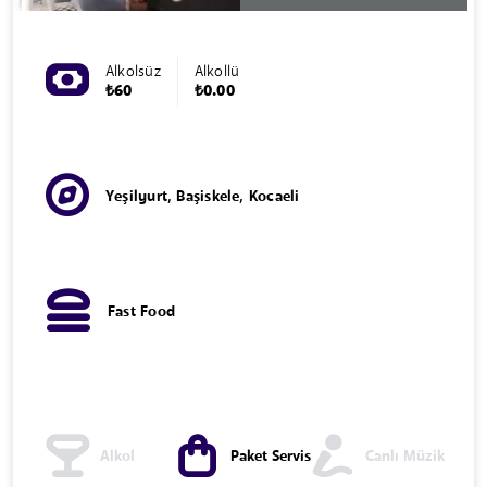
Alkolsüz
Alkollü
₺60
₺0.00
Yeşilyurt, Başiskele, Kocaeli
Fast Food
Alkol
Paket Servis
Canlı Müzik