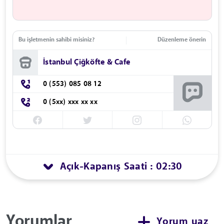
Bu işletmenin sahibi misiniz?
Düzenleme önerin
İstanbul Çiğköfte & Cafe
0 (553) 085 08 12
0 (5xx) xxx xx xx
Açık
Kapanış Saati : 02:30
-
Yorumlar
Yorum yaz