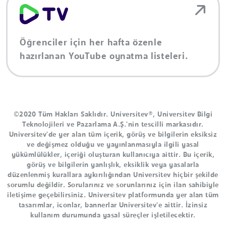
Öğrenciler için her hafta özenle
hazırlanan YouTube oynatma listeleri.
©2020 Tüm Hakları Saklıdır. Universitev®, Universitev Bilgi
Teknolojileri ve Pazarlama A.Ş.'nin tescilli markasıdır.
Universitev'de yer alan tüm içerik, görüş ve bilgilerin eksiksiz
ve değişmez olduğu ve yayınlanmasıyla ilgili yasal
yükümlülükler, içeriği oluşturan kullanıcıya aittir. Bu içerik,
görüş ve bilgilerin yanlışlık, eksiklik veya yasalarla
düzenlenmiş kurallara aykırılığından Universitev hiçbir şekilde
sorumlu değildir. Sorularınız ve sorunlarınız için ilan sahibiyle
iletişime geçebilirsiniz. Universitev platformunda yer alan tüm
tasarımlar, iconlar, bannerlar Universitev'e aittir. İzinsiz
kullanım durumunda yasal süreçler işletilecektir.