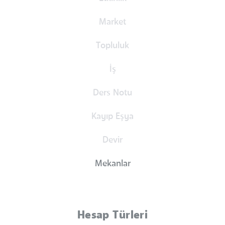
Market
Topluluk
İş
Ders Notu
Kayıp Eşya
Devir
Mekanlar
Hesap Türleri