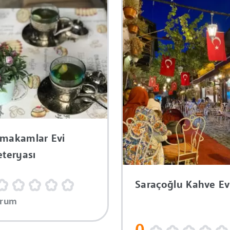
makamlar Evi
eteryası
Saraçoğlu Kahve Ev
orum