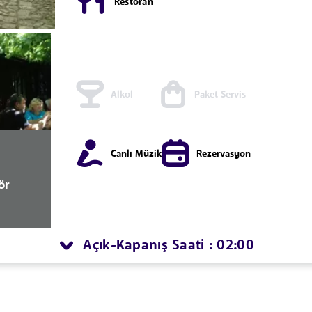
Restoran
Alkol
Paket Servis
Canlı Müzik
Rezervasyon
ör
Açık
Kapanış Saati : 02:00
-