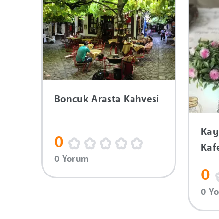
Boncuk Arasta Kahvesi
Kay
0
Kaf
0 Yorum
0
0 Y