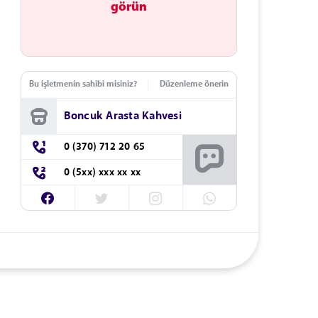
görün
Bu işletmenin sahibi misiniz?
Düzenleme önerin
Boncuk Arasta Kahvesi
0 (370) 712 20 65
0 (5xx) xxx xx xx