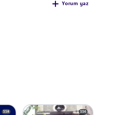
Yorum yaz
558
556