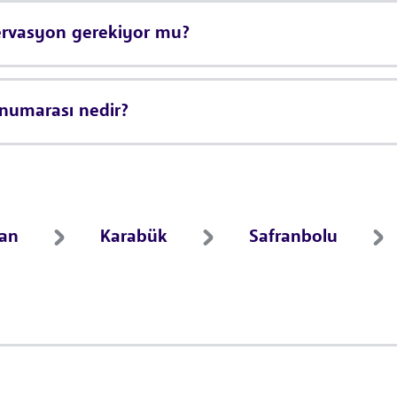
zervasyon gerekiyor mu?
 numarası nedir?
ran
Karabük
Safranbolu