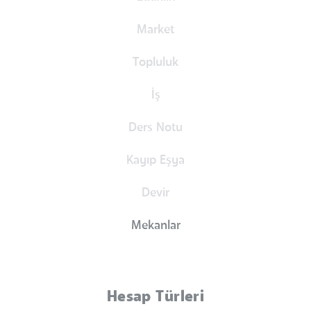
Market
Topluluk
İş
Ders Notu
Kayıp Eşya
Devir
Mekanlar
Hesap Türleri