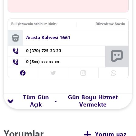
Bu işletmenin sahibi misiniz?
Düzenleme önerin
Arasta Kahvesi 1661
0 (370) 725 33 33
0 (5xx) xxx xx xx
Tüm Gün
Gün Boyu Hizmet
-
Açık
Vermekte
Yorumlar
Yorum yaz