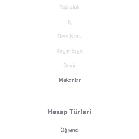
Topluluk
İş
Ders Notu
Kayıp Eşya
Devir
Mekanlar
Hesap Türleri
Öğrenci