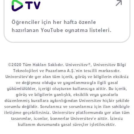
Öğrenciler için her hafta özenle
hazırlanan YouTube oynatma listeleri.
©2020 Tüm Hakları Saklıdır. Universitev®, Universitev Bilgi
Teknolojileri ve Pazarlama A.Ş.'nin tescilli markasıdır.
Universitev'de yer alan tüm içerik, görüş ve bilgilerin eksiksiz
ve değişmez olduğu ve yayınlanmasıyla ilgili yasal
yükümlülükler, içeriği oluşturan kullanıcıya aittir. Bu içerik,
görüş ve bilgilerin yanlışlık, eksiklik veya yasalarla
düzenlenmiş kurallara aykırılığından Universitev hiçbir şekilde
sorumlu değildir. Sorularınız ve sorunlarınız için ilan sahibiyle
iletişime geçebilirsiniz. Universitev platformunda yer alan tüm
tasarımlar, iconlar, bannerlar Universitev'e aittir. İzinsiz
kullanım durumunda yasal süreçler işletilecektir.