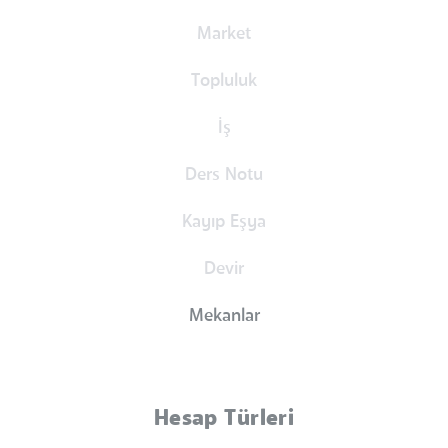
Market
Topluluk
İş
Ders Notu
Kayıp Eşya
Devir
Mekanlar
Hesap Türleri