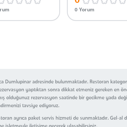
0
orum
0 Yorum
uca Dumlupinar adresinde bulunmaktadır. Restoran kategori
. Rezervasyon yaptıktan sonra dikkat etmeniz gereken en 
pmış olduğunuz rezervasyon saatinde bir gecikme yada değ
ndirmenizi tavsiye ediyoruz.
ran ayrıca paket servis hizmeti de sunmaktadır. Gel-al d
ne işletmeyle iletişime geçerek ulaşabilirsiniz.