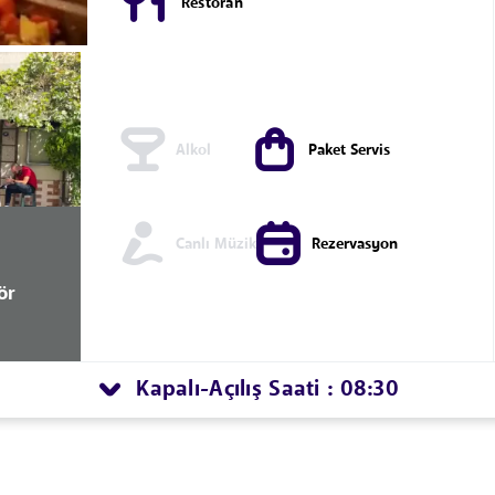
Restoran
Alkol
Paket Servis
Canlı Müzik
Rezervasyon
ör
Kapalı
Açılış Saati : 08:30
-