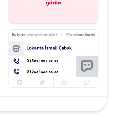
görün
Bu işletmenin sahibi misiniz?
Düzenleme önerin
Lokanta İsmail Çabuk
0 (5xx) xxx xx xx
0 (5xx) xxx xx xx