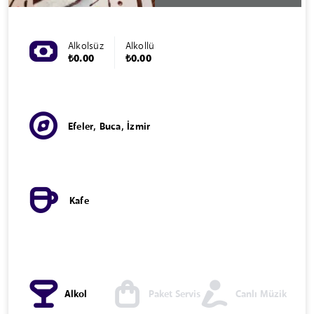
Alkolsüz
Alkollü
₺0.00
₺0.00
Efeler, Buca, İzmir
Kafe
Alkol
Paket Servis
Canlı Müzik