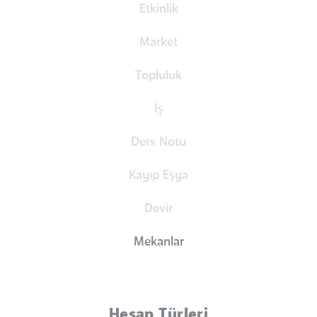
Etkinlik
Market
Topluluk
İş
Ders Notu
Kayıp Eşya
Devir
Mekanlar
Hesap Türleri