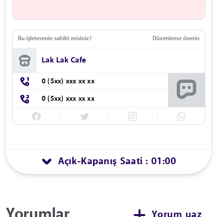
Bu işletmenin sahibi misiniz?
Düzenleme önerin
Lak Lak Cafe
0 (5xx) xxx xx xx
0 (5xx) xxx xx xx
Açık
Kapanış Saati : 01:00
-
Yorumlar
Yorum yaz