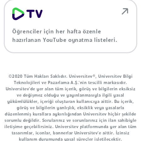
Öğrenciler için her hafta özenle
hazırlanan YouTube oynatma listeleri.
©2020 Tüm Hakları Saklıdır. Universitev®, Universitev Bilgi
Teknolojileri ve Pazarlama A.Ş.'nin tescilli markasıdır.
Universitev'de yer alan tüm içerik, görüş ve bilgilerin eksiksiz
ve değişmez olduğu ve yayınlanmasıyla ilgili yasal
yükümlülükler, içeriği oluşturan kullanıcıya aittir. Bu içerik,
görüş ve bilgilerin yanlışlık, eksiklik veya yasalarla
düzenlenmiş kurallara aykırılığından Universitev hiçbir şekilde
sorumlu değildir. Sorularınız ve sorunlarınız için ilan sahibiyle
iletişime geçebilirsiniz. Universitev platformunda yer alan tüm
tasarımlar, iconlar, bannerlar Universitev'e aittir. İzinsiz
kullanım durumunda yasal süreçler işletilecektir.