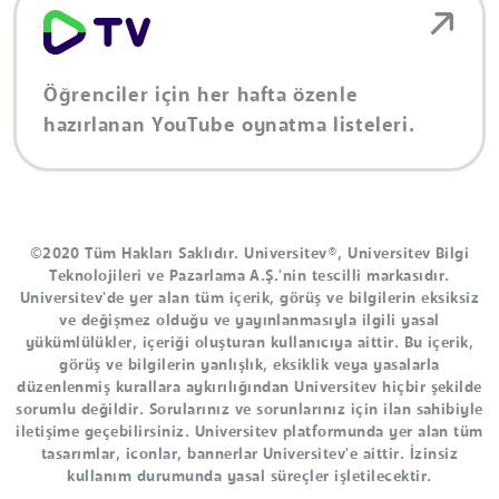
Öğrenciler için her hafta özenle
hazırlanan YouTube oynatma listeleri.
©2020 Tüm Hakları Saklıdır. Universitev®, Universitev Bilgi
Teknolojileri ve Pazarlama A.Ş.'nin tescilli markasıdır.
Universitev'de yer alan tüm içerik, görüş ve bilgilerin eksiksiz
ve değişmez olduğu ve yayınlanmasıyla ilgili yasal
yükümlülükler, içeriği oluşturan kullanıcıya aittir. Bu içerik,
görüş ve bilgilerin yanlışlık, eksiklik veya yasalarla
düzenlenmiş kurallara aykırılığından Universitev hiçbir şekilde
sorumlu değildir. Sorularınız ve sorunlarınız için ilan sahibiyle
iletişime geçebilirsiniz. Universitev platformunda yer alan tüm
tasarımlar, iconlar, bannerlar Universitev'e aittir. İzinsiz
kullanım durumunda yasal süreçler işletilecektir.