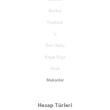
Market
Topluluk
İş
Ders Notu
Kayıp Eşya
Devir
Mekanlar
Hesap Türleri