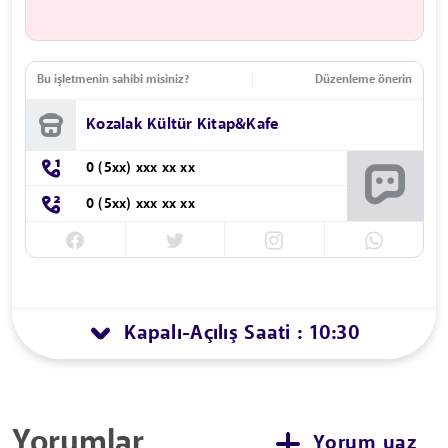
Bu işletmenin sahibi misiniz?
Düzenleme önerin
Kozalak Kültür Kitap&Kafe
0 (5xx) xxx xx xx
0 (5xx) xxx xx xx
Kapalı
Açılış Saati : 10:30
-
Yorumlar
Yorum yaz