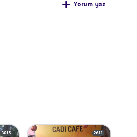
Yorum yaz
3015
2611