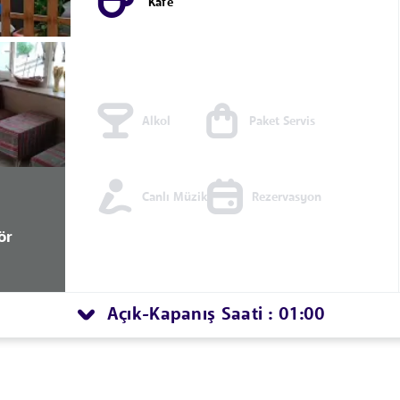
Kafe
Alkol
Paket Servis
Canlı Müzik
Rezervasyon
ör
Açık
Kapanış Saati : 01:00
-