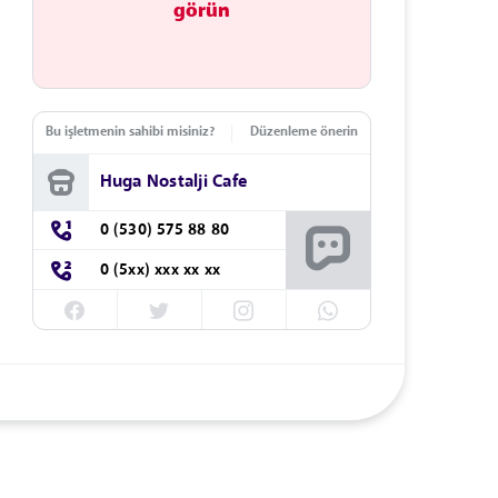
görün
Bu işletmenin sahibi misiniz?
Düzenleme önerin
Huga Nostalji Cafe
0 (530) 575 88 80
0 (5xx) xxx xx xx