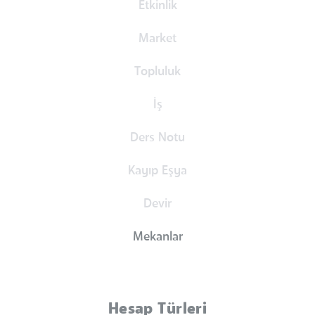
Etkinlik
Market
Topluluk
İş
Ders Notu
Kayıp Eşya
Devir
Mekanlar
Hesap Türleri