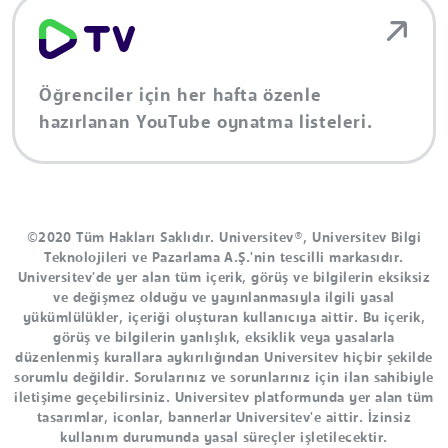
Öğrenciler için her hafta özenle
hazırlanan YouTube oynatma listeleri.
©2020 Tüm Hakları Saklıdır. Universitev®, Universitev Bilgi
Teknolojileri ve Pazarlama A.Ş.'nin tescilli markasıdır.
Universitev'de yer alan tüm içerik, görüş ve bilgilerin eksiksiz
ve değişmez olduğu ve yayınlanmasıyla ilgili yasal
yükümlülükler, içeriği oluşturan kullanıcıya aittir. Bu içerik,
görüş ve bilgilerin yanlışlık, eksiklik veya yasalarla
düzenlenmiş kurallara aykırılığından Universitev hiçbir şekilde
sorumlu değildir. Sorularınız ve sorunlarınız için ilan sahibiyle
iletişime geçebilirsiniz. Universitev platformunda yer alan tüm
tasarımlar, iconlar, bannerlar Universitev'e aittir. İzinsiz
kullanım durumunda yasal süreçler işletilecektir.