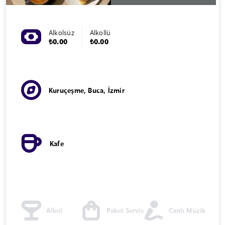
Alkolsüz
Alkollü
₺0.00
₺0.00
Kuruçeşme, Buca, İzmir
Kafe
Alkol
Paket Servis
Canlı Müzik