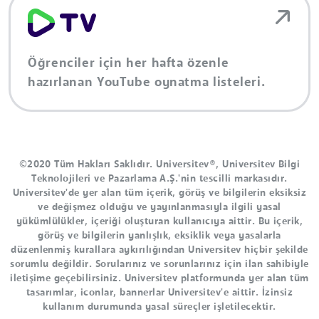
Öğrenciler için her hafta özenle
hazırlanan YouTube oynatma listeleri.
©2020 Tüm Hakları Saklıdır. Universitev®, Universitev Bilgi
Teknolojileri ve Pazarlama A.Ş.'nin tescilli markasıdır.
Universitev'de yer alan tüm içerik, görüş ve bilgilerin eksiksiz
ve değişmez olduğu ve yayınlanmasıyla ilgili yasal
yükümlülükler, içeriği oluşturan kullanıcıya aittir. Bu içerik,
görüş ve bilgilerin yanlışlık, eksiklik veya yasalarla
düzenlenmiş kurallara aykırılığından Universitev hiçbir şekilde
sorumlu değildir. Sorularınız ve sorunlarınız için ilan sahibiyle
iletişime geçebilirsiniz. Universitev platformunda yer alan tüm
tasarımlar, iconlar, bannerlar Universitev'e aittir. İzinsiz
kullanım durumunda yasal süreçler işletilecektir.