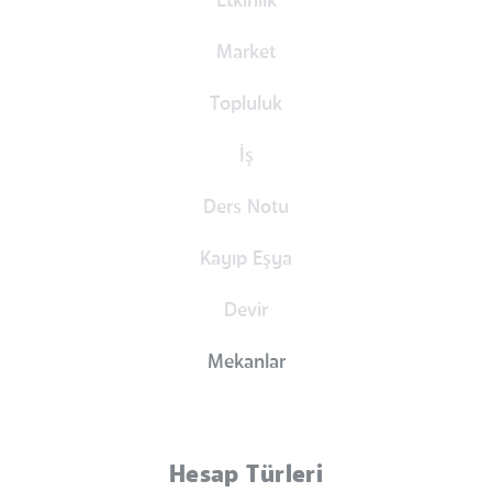
Etkinlik
Market
Topluluk
İş
Ders Notu
Kayıp Eşya
Devir
Mekanlar
Hesap Türleri