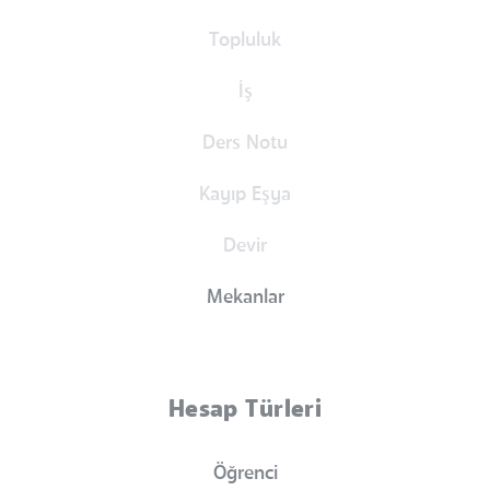
Topluluk
İş
Ders Notu
Kayıp Eşya
Devir
Mekanlar
Hesap Türleri
Öğrenci