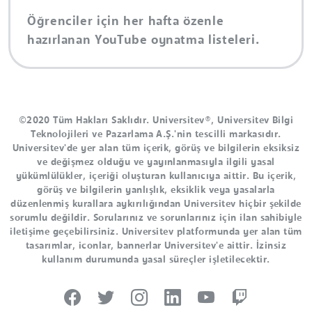
Öğrenciler için her hafta özenle
hazırlanan YouTube oynatma listeleri.
©2020 Tüm Hakları Saklıdır. Universitev®, Universitev Bilgi
Teknolojileri ve Pazarlama A.Ş.'nin tescilli markasıdır.
Universitev'de yer alan tüm içerik, görüş ve bilgilerin eksiksiz
ve değişmez olduğu ve yayınlanmasıyla ilgili yasal
yükümlülükler, içeriği oluşturan kullanıcıya aittir. Bu içerik,
görüş ve bilgilerin yanlışlık, eksiklik veya yasalarla
düzenlenmiş kurallara aykırılığından Universitev hiçbir şekilde
sorumlu değildir. Sorularınız ve sorunlarınız için ilan sahibiyle
iletişime geçebilirsiniz. Universitev platformunda yer alan tüm
tasarımlar, iconlar, bannerlar Universitev'e aittir. İzinsiz
kullanım durumunda yasal süreçler işletilecektir.