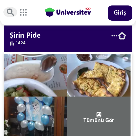
Giriş
Şirin Pide
1424
Tümünü Gör