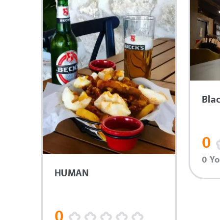
Bla
0
0 Y
HUMAN
0