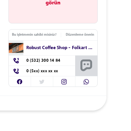
görün
Bu işletmenin sahibi misiniz?
Düzenleme önerin
Robust Coffee Shop - Folkart Time
0 (532) 300 14 84
0 (5xx) xxx xx xx