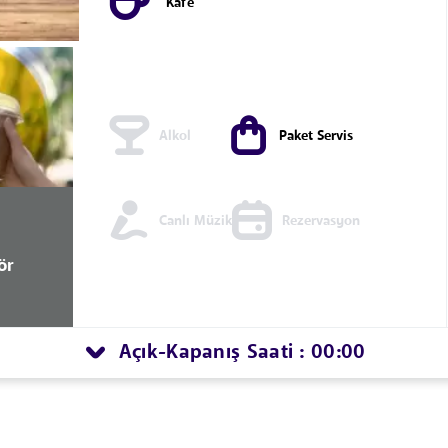
Kafe
Alkol
Paket Servis
Canlı Müzik
Rezervasyon
ör
Açık
Kapanış Saati : 00:00
-