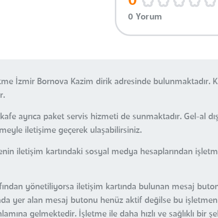
0
0 Yorum
etme İzmir Bornova Kazim dirik adresinde bulunmaktadır. 
r.
afe ayrıca paket servis hizmeti de sunmaktadır. Gel-al dı
tmeyle iletişime geçerek ulaşabilirsiniz.
nin iletişim kartındaki sosyal medya hesaplarından işletm
afından yönetiliyorsa iletişim kartında bulunan mesaj buto
Burada yer alan mesaj butonu henüz aktif değilse bu işletmen
amına gelmektedir. İşletme ile daha hızlı ve sağlıklı bir şe