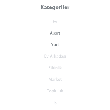
Kategoriler
Ev
Apart
Yurt
Ev Arkadaşı
Etkinlik
Market
Topluluk
İş