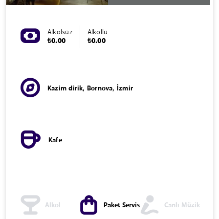
Alkolsüz
Alkollü
₺0.00
₺0.00
Kazim dirik, Bornova, İzmir
Kafe
Alkol
Paket Servis
Canlı Müzik