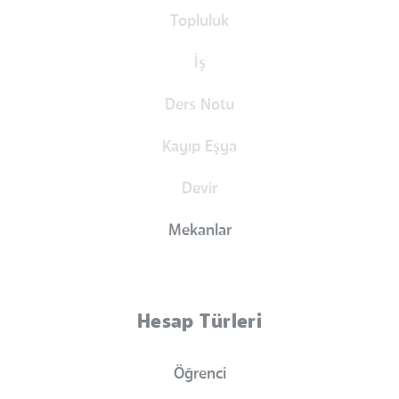
Topluluk
İş
Ders Notu
Kayıp Eşya
Devir
Mekanlar
Hesap Türleri
Öğrenci