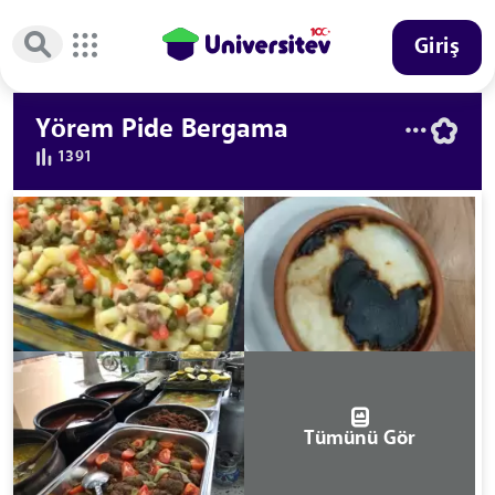
Giriş
Yörem Pide Bergama
1391
Tümünü Gör