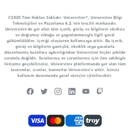
©2020 Tüm Hakları Saklıdır. Universitev®, Universitev Bilgi
Teknolojileri ve Pazarlama A.Ş.'nin tescilli markasıdır.
Universitev'de yer alan tüm içerik, görüş ve bilgilerin eksiksiz
ve değişmez olduğu ve yayınlanmasıyla ilgili yasal
yükümlülükler, içeriği oluşturan kullanıcıya aittir. Bu içerik,
görüş ve bilgilerin yanlışlık, eksiklik veya yasalarla
düzenlenmiş kurallara aykırılığından Universitev hiçbir şekilde
sorumlu değildir. Sorularınız ve sorunlarınız için ilan sahibiyle
iletişime geçebilirsiniz. Universitev platformunda yer alan tüm
tasarımlar, iconlar, bannerlar Universitev'e aittir. İzinsiz
kullanım durumunda yasal süreçler işletilecektir.