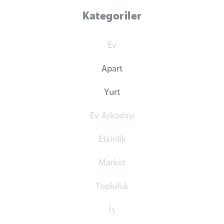
Kategoriler
Ev
Apart
Yurt
Ev Arkadaşı
Etkinlik
Market
Topluluk
İş