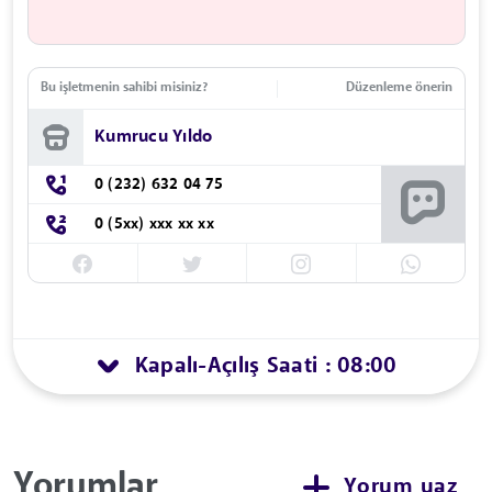
Bu işletmenin sahibi misiniz?
Düzenleme önerin
Kumrucu Yıldo
0 (232) 632 04 75
0 (5xx) xxx xx xx
Kapalı
Açılış Saati : 08:00
-
Yorumlar
Yorum yaz