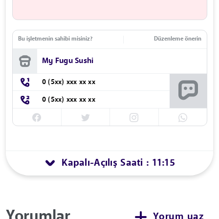
Bu işletmenin sahibi misiniz?
Düzenleme önerin
My Fugu Sushi
0 (5xx) xxx xx xx
0 (5xx) xxx xx xx
Kapalı
Açılış Saati : 11:15
-
Yorumlar
Yorum yaz