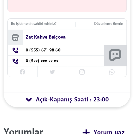
Bu işletmenin sahibi misiniz?
Düzenleme önerin
Zat Kahve Balçova
0 (555) 671 98 60
0 (5xx) xxx xx xx
Açık
Kapanış Saati : 23:00
-
Yorumlar
Yorum yaz