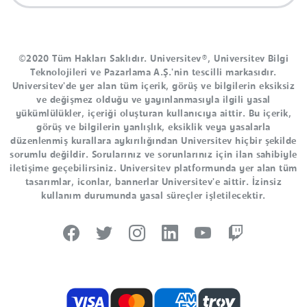
©2020 Tüm Hakları Saklıdır. Universitev®, Universitev Bilgi
Teknolojileri ve Pazarlama A.Ş.'nin tescilli markasıdır.
Universitev'de yer alan tüm içerik, görüş ve bilgilerin eksiksiz
ve değişmez olduğu ve yayınlanmasıyla ilgili yasal
yükümlülükler, içeriği oluşturan kullanıcıya aittir. Bu içerik,
görüş ve bilgilerin yanlışlık, eksiklik veya yasalarla
düzenlenmiş kurallara aykırılığından Universitev hiçbir şekilde
sorumlu değildir. Sorularınız ve sorunlarınız için ilan sahibiyle
iletişime geçebilirsiniz. Universitev platformunda yer alan tüm
tasarımlar, iconlar, bannerlar Universitev'e aittir. İzinsiz
kullanım durumunda yasal süreçler işletilecektir.