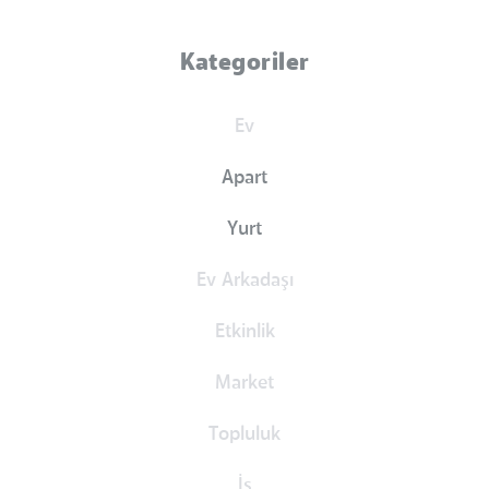
Kategoriler
Ev
Apart
Yurt
Ev Arkadaşı
Etkinlik
Market
Topluluk
İş