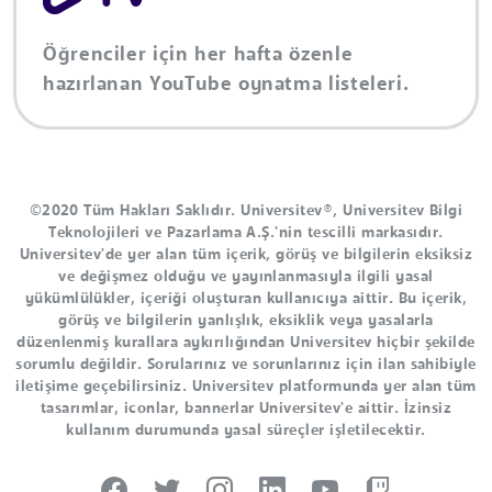
Öğrenciler için her hafta özenle
hazırlanan YouTube oynatma listeleri.
©2020 Tüm Hakları Saklıdır. Universitev®, Universitev Bilgi
Teknolojileri ve Pazarlama A.Ş.'nin tescilli markasıdır.
Universitev'de yer alan tüm içerik, görüş ve bilgilerin eksiksiz
ve değişmez olduğu ve yayınlanmasıyla ilgili yasal
yükümlülükler, içeriği oluşturan kullanıcıya aittir. Bu içerik,
görüş ve bilgilerin yanlışlık, eksiklik veya yasalarla
düzenlenmiş kurallara aykırılığından Universitev hiçbir şekilde
sorumlu değildir. Sorularınız ve sorunlarınız için ilan sahibiyle
iletişime geçebilirsiniz. Universitev platformunda yer alan tüm
tasarımlar, iconlar, bannerlar Universitev'e aittir. İzinsiz
kullanım durumunda yasal süreçler işletilecektir.