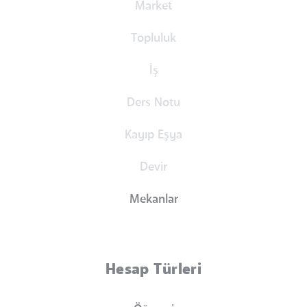
Market
Topluluk
İş
Ders Notu
Kayıp Eşya
Devir
Mekanlar
Hesap Türleri