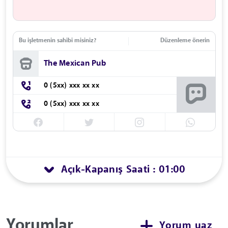
Bu işletmenin sahibi misiniz?
Düzenleme önerin
The Mexican Pub
0 (5xx) xxx xx xx
0 (5xx) xxx xx xx
Açık
Kapanış Saati : 01:00
-
Yorumlar
Yorum yaz