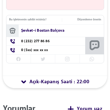
Bu işletmenin sahibi misiniz?
Düzenleme önerin
Şevket-i Bostan Balçova
0 (232) 277 86 86
0 (5xx) xxx xx xx
Açık
Kapanış Saati : 22:00
-
Yorumlar
Yorum yaz