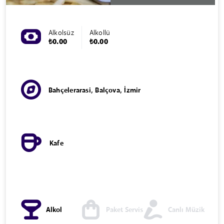
Alkolsüz
Alkollü
₺0.00
₺0.00
Bahçelerarasi, Balçova, İzmir
Kafe
Alkol
Paket Servis
Canlı Müzik