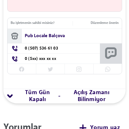
Bu işletmenin sahibi misiniz?
Düzenleme önerin
Pub Locale Balçova
0 (507) 536 61 03
0 (5xx) xxx xx xx
Tüm Gün
Açılış Zamanı
-
Kapalı
Bilinmiyor
Yorumlar
Yorum yaz