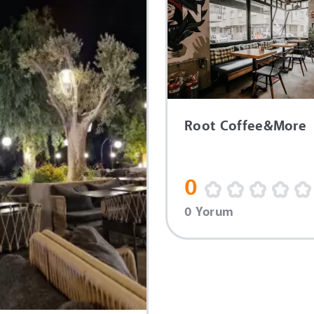
Root Coffee&More
0
0 Yorum