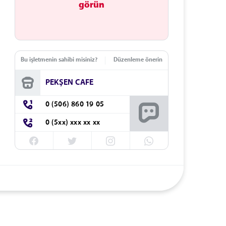
görün
Bu işletmenin sahibi misiniz?
Düzenleme önerin
PEKŞEN CAFE
0 (506) 860 19 05
0 (5xx) xxx xx xx