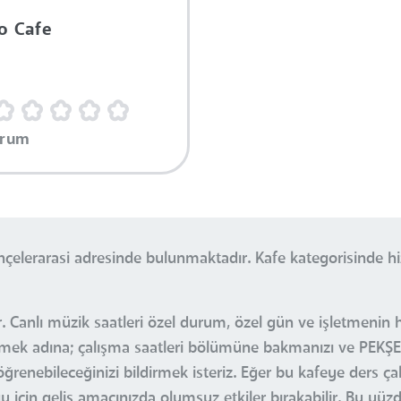
o Cafe
orum
hçelerarasi adresinde bulunmaktadır. Kafe kategorisinde 
 Canlı müzik saatleri özel durum, özel gün ve işletmenin he
bilmek adına; çalışma saatleri bölümüne bakmanızı ve PEKŞ
öğrenebileceğinizi bildirmek isteriz. Eğer bu kafeye ders ç
u için geliş amacınızda olumsuz etkiler bırakabilir. Bu yüz