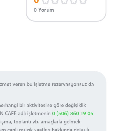
0
0 Yorum
hizmet veren bu işletme rezervasyonsuz da
rhangi bir aktivitesine göre değişiklik
EN CAFE adlı işletmenin
0 (506) 860 19 05
alışma, toplantı vb. amaçlarla gelmek
den canlı müzik saatleri hakkında detaylı