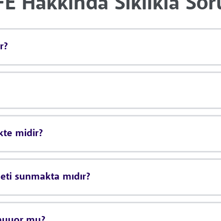
 Hakkında Sıklıkla Sor
r?
kte midir?
eti sunmakta mıdır?
nuyor mu?