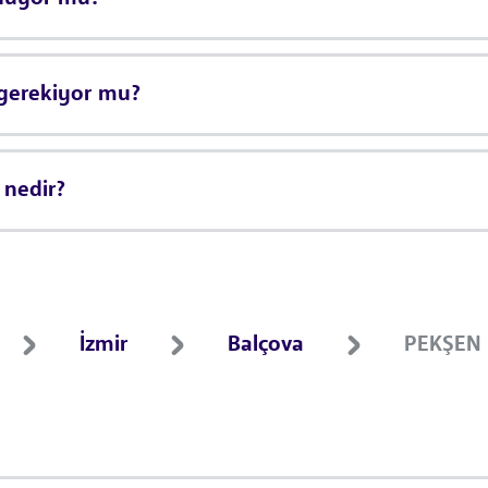
 gerekiyor mu?
 nedir?
İzmir
Balçova
PEKŞEN