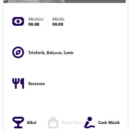
Alkolsüz
Alkollü
₺0.00
₺0.00
Teleferik, Balçova, İzmir
Restoran
Alkol
Paket Servis
Canlı Müzik