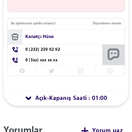
Bu işletmenin sahibi misiniz?
Düzenleme önerin
Kanatçı Hüso
0 (232) 259 62 92
0 (5xx) xxx xx xx
Açık
Kapanış Saati : 01:00
-
Yorumlar
Yorum yaz