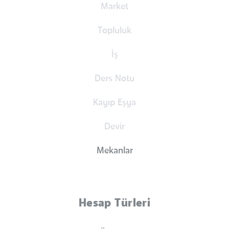
Market
Topluluk
İş
Ders Notu
Kayıp Eşya
Devir
Mekanlar
Hesap Türleri