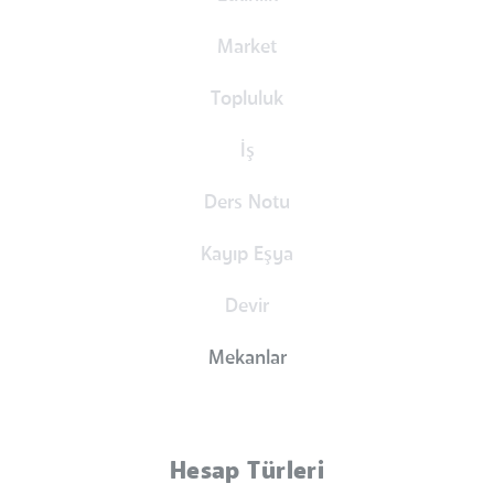
Market
Topluluk
İş
Ders Notu
Kayıp Eşya
Devir
Mekanlar
Hesap Türleri