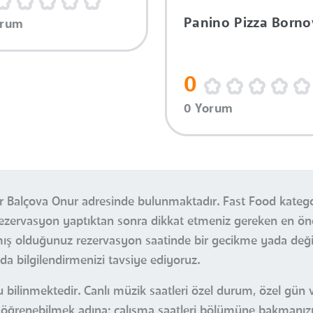
Panino Pizza Borno
orum
0
0 Yorum
Balçova Onur adresinde bulunmaktadır. Fast Food kategori
. Rezervasyon yaptıktan sonra dikkat etmeniz gereken en 
apmış olduğunuz rezervasyon saatinde bir gecikme yada d
 bilgilendirmenizi tavsiye ediyoruz.
bilinmektedir. Canlı müzik saatleri özel durum, özel gün v
tleri öğrenebilmek adına; çalışma saatleri bölümüne bakma