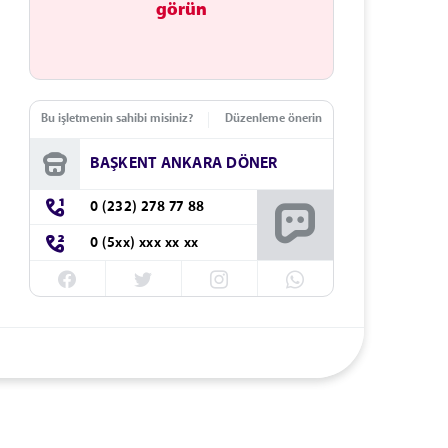
görün
Bu işletmenin sahibi misiniz?
Düzenleme önerin
BAŞKENT ANKARA DÖNER
0 (232) 278 77 88
0 (5xx) xxx xx xx