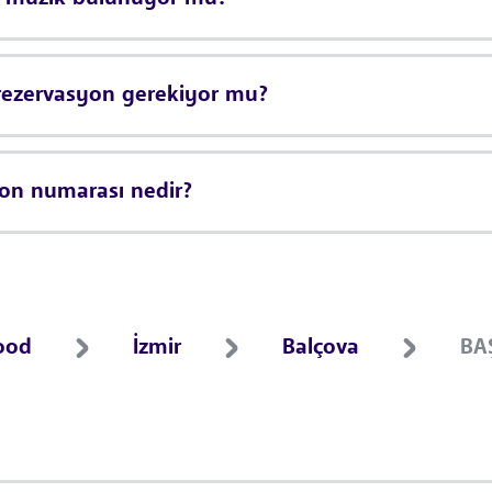
ezervasyon gerekiyor mu?
n numarası nedir?
ood
İzmir
Balçova
BA