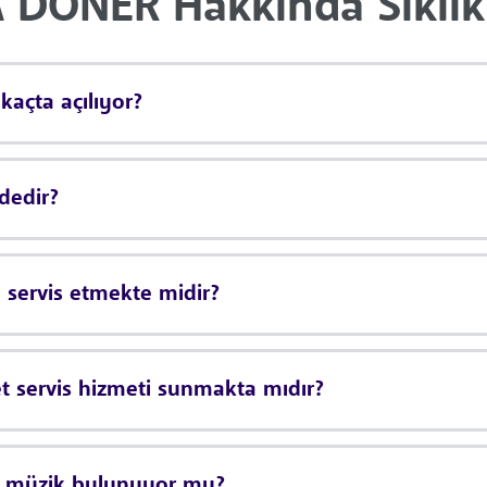
ÖNER Hakkında Sıklıkl
çta açılıyor?
edir?
ervis etmekte midir?
servis hizmeti sunmakta mıdır?
 müzik bulunuyor mu?