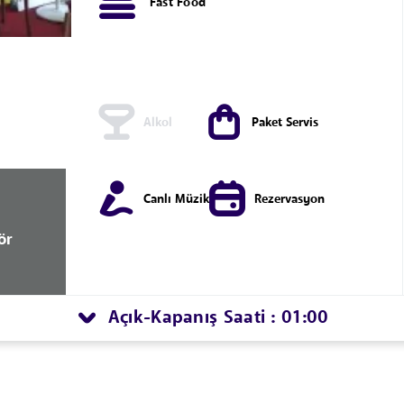
Fast Food
Alkol
Paket Servis
Canlı Müzik
Rezervasyon
ör
Açık
Kapanış Saati : 01:00
-