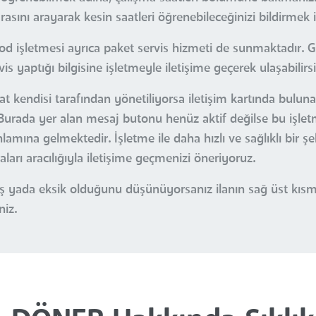
sını arayarak kesin saatleri öğrenebileceğinizi bildirmek is
d işletmesi ayrıca paket servis hizmeti de sunmaktadır. G
s yaptığı bilgisine işletmeyle iletişime geçerek ulaşabilirsi
zat kendisi tarafından yönetiliyorsa iletişim kartında bulu
 Burada yer alan mesaj butonu henüz aktif değilse bu işlet
amına gelmektedir. İşletme ile daha hızlı ve sağlıklı bir şe
arı aracılığıyla iletişime geçmenizi öneriyoruz.
nlış yada eksik olduğunu düşünüyorsanız ilanın sağ üst kı
niz.