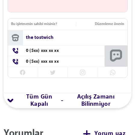
Bu işletmenin sahibi misiniz?
Düzenleme önerin
the tostwich
0 (5xx) xxx xx xx
0 (5xx) xxx xx xx
Tüm Gün
Açılış Zamanı
-
Kapalı
Bilinmiyor
Yorumlar
Yorum yaz