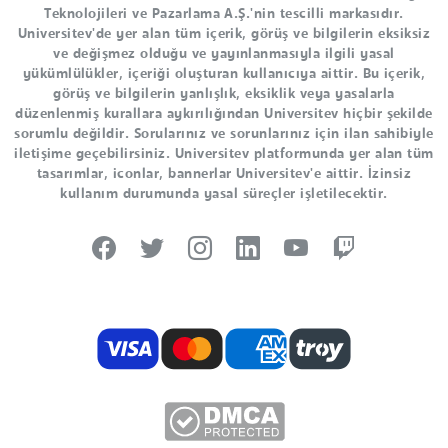
Teknolojileri ve Pazarlama A.Ş.'nin tescilli markasıdır.
Universitev'de yer alan tüm içerik, görüş ve bilgilerin eksiksiz
ve değişmez olduğu ve yayınlanmasıyla ilgili yasal
yükümlülükler, içeriği oluşturan kullanıcıya aittir. Bu içerik,
görüş ve bilgilerin yanlışlık, eksiklik veya yasalarla
düzenlenmiş kurallara aykırılığından Universitev hiçbir şekilde
sorumlu değildir. Sorularınız ve sorunlarınız için ilan sahibiyle
iletişime geçebilirsiniz. Universitev platformunda yer alan tüm
tasarımlar, iconlar, bannerlar Universitev'e aittir. İzinsiz
kullanım durumunda yasal süreçler işletilecektir.