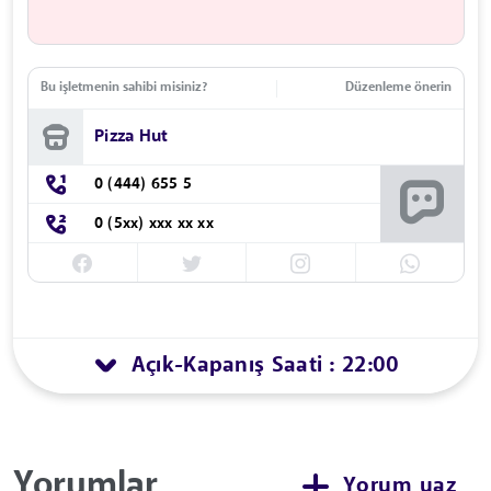
Bu işletmenin sahibi misiniz?
Düzenleme önerin
Pizza Hut
0 (444) 655 5
0 (5xx) xxx xx xx
Açık
Kapanış Saati : 22:00
-
Yorumlar
Yorum yaz