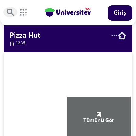
Giriş
Pizza Hut
1235
Tümünü Gör